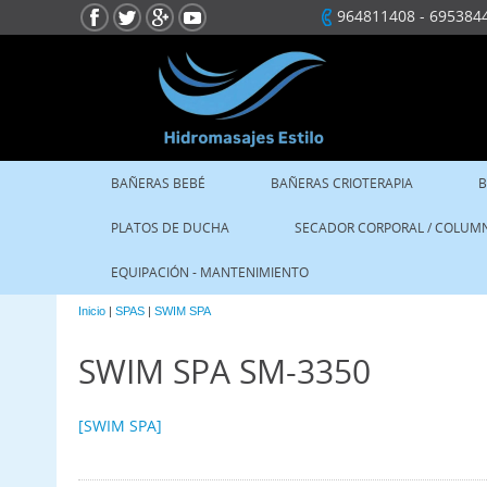
964811408
-
695384
BAÑERAS BEBÉ
BAÑERAS CRIOTERAPIA
B
PLATOS DE DUCHA
SECADOR CORPORAL / COLUM
EQUIPACIÓN - MANTENIMIENTO
Inicio
|
SPAS
|
SWIM SPA
SWIM SPA SM-3350
[SWIM SPA]