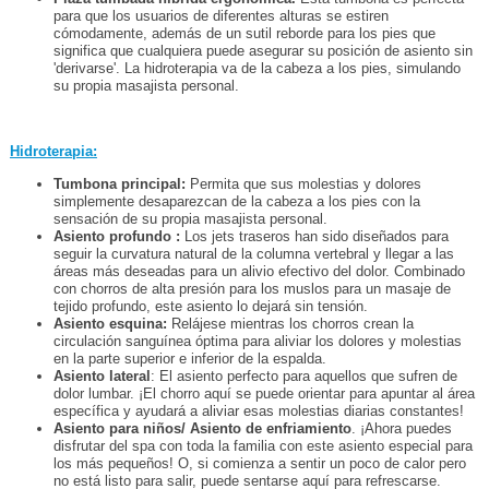
para que los usuarios de diferentes alturas se estiren
cómodamente, además de un sutil reborde para los pies que
significa que cualquiera puede asegurar su posición de asiento sin
'derivarse'. La hidroterapia va de la cabeza a los pies, simulando
su propia masajista personal.
Hidroterapia:
Tumbona principal:
Permita que sus molestias y dolores
simplemente desaparezcan de la cabeza a los pies con la
sensación de su propia masajista personal.
Asiento profundo :
Los jets traseros han sido diseñados para
seguir la curvatura natural de la columna vertebral y llegar a las
áreas más deseadas para un alivio efectivo del dolor. Combinado
con chorros de alta presión para los muslos para un masaje de
tejido profundo, este asiento lo dejará sin tensión.
Asiento esquina:
Relájese mientras los chorros crean la
circulación sanguínea óptima para aliviar los dolores y molestias
en la parte superior e inferior de la espalda.
Asiento lateral
: El asiento perfecto para aquellos que sufren de
dolor lumbar. ¡El chorro aquí se puede orientar para apuntar al área
específica y ayudará a aliviar esas molestias diarias constantes!
Asiento para niños/ Asiento de enfriamiento
. ¡Ahora puedes
disfrutar del spa con toda la familia con este asiento especial para
los más pequeños! O, si comienza a sentir un poco de calor pero
no está listo para salir, puede sentarse aquí para refrescarse.