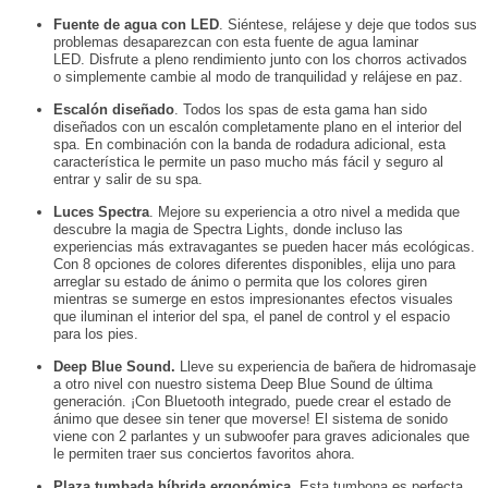
Fuente de agua con LED
. Siéntese, relájese y deje que todos sus
problemas desaparezcan con esta fuente de agua laminar
LED. Disfrute a pleno rendimiento junto con los chorros activados
o simplemente cambie al modo de tranquilidad y relájese en paz.
Escalón diseñado
. Todos los spas de esta gama han sido
diseñados con un escalón completamente plano en el interior del
spa. En combinación con la banda de rodadura adicional, esta
característica le permite un paso mucho más fácil y seguro al
entrar y salir de su spa.
Luces Spectra
. Mejore su experiencia a otro nivel a medida que
descubre la magia de Spectra Lights, donde incluso las
experiencias más extravagantes se pueden hacer más ecológicas.
Con 8 opciones de colores diferentes disponibles, elija uno para
arreglar su estado de ánimo o permita que los colores giren
mientras se sumerge en estos impresionantes efectos visuales
que iluminan el interior del spa, el panel de control y el espacio
para los pies.
Deep Blue Sound.
Lleve su experiencia de bañera de hidromasaje
a otro nivel con nuestro sistema Deep Blue Sound de última
generación. ¡Con Bluetooth integrado, puede crear el estado de
ánimo que desee sin tener que moverse! El sistema de sonido
viene con 2 parlantes y un subwoofer para graves adicionales que
le permiten traer sus conciertos favoritos ahora.
Plaza tumbada híbrida ergonómica.
Esta tumbona es perfecta