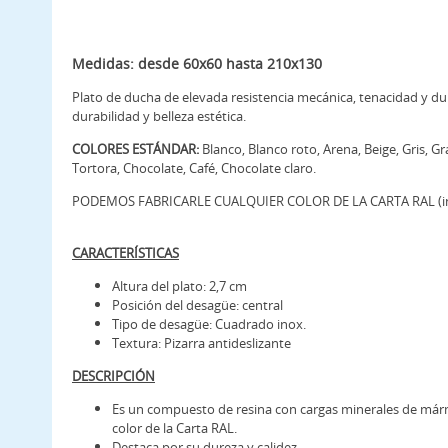
Medidas: desde 60x60 hasta 210x130
Plato de ducha de elevada resistencia mecánica, tenacidad y du
durabilidad y belleza estética.
COLORES ESTÁNDAR:
Blanco, Blanco roto, Arena, Beige, Gris, G
Tortora, Chocolate, Café, Chocolate claro.
PODEMOS FABRICARLE CUALQUIER COLOR DE LA CARTA RAL (incr
CARACTERÍSTICAS
Altura del plato: 2,7 cm
Posición del desagüe: central
Tipo de desagüe: Cuadrado inox.
Textura: Pizarra antideslizante
DESCRIPCIÓN
Es un compuesto de resina con cargas minerales de már
color de la Carta RAL.
Destaca por su dureza y calidez.