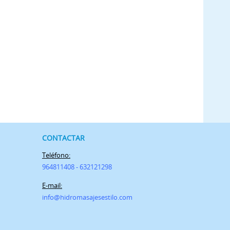
CONTACTAR
Teléfono:
964811408 - 632121298
E-mail:
info@h
idromasajesestilo.com