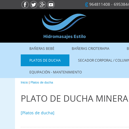
964811408
-
695384
BAÑERAS BEBÉ
BAÑERAS CRIOTERAPIA
B
PLATOS DE DUCHA
SECADOR CORPORAL / COLUM
EQUIPACIÓN - MANTENIMIENTO
Inicio
|
Platos de ducha
PLATO DE DUCHA MINERA
[Platos de ducha]