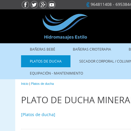
964811408
-
695384
BAÑERAS BEBÉ
BAÑERAS CRIOTERAPIA
B
PLATOS DE DUCHA
SECADOR CORPORAL / COLUM
EQUIPACIÓN - MANTENIMIENTO
Inicio
|
Platos de ducha
PLATO DE DUCHA MINERA
[Platos de ducha]