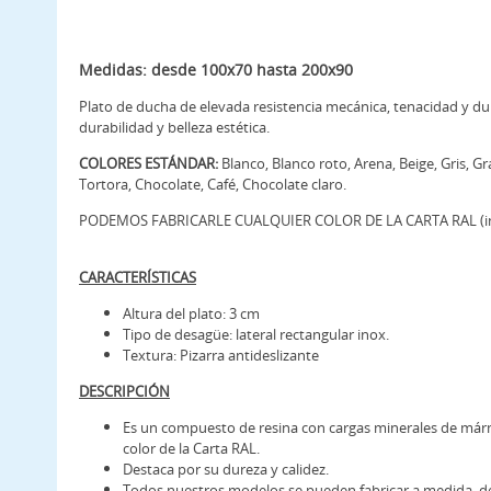
Medidas: desde 100x70 hasta 200x90
Plato de ducha de elevada resistencia mecánica, tenacidad y du
durabilidad y belleza estética.
COLORES ESTÁNDAR:
Blanco, Blanco roto, Arena, Beige, Gris, G
Tortora, Chocolate, Café, Chocolate claro.
PODEMOS FABRICARLE CUALQUIER COLOR DE LA CARTA RAL (incr
CARACTERÍSTICAS
Altura del plato: 3 cm
Tipo de desagüe: lateral rectangular inox.
Textura: Pizarra antideslizante
DESCRIPCIÓN
Es un compuesto de resina con cargas minerales de már
color de la Carta RAL.
Destaca por su dureza y calidez.
Todos nuestros modelos se pueden fabricar a medida, de