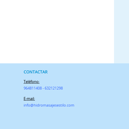
CONTACTAR
Teléfono:
964811408 - 632121298
E-mail:
info@h
idromasajesestilo.com