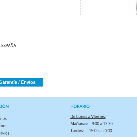
A ESPAÑA
Garantía / Envíos
CIÓN
HORARIO
De Lunes a Viernes:
omos
Mañanas:
9:00 a 13:30
amos
Tardes:
15:00 a 20:00
Envíos