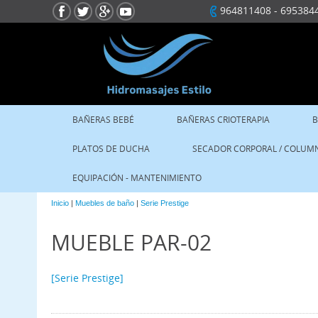
964811408
-
695384
BAÑERAS BEBÉ
BAÑERAS CRIOTERAPIA
B
PLATOS DE DUCHA
SECADOR CORPORAL / COLUM
EQUIPACIÓN - MANTENIMIENTO
Inicio
|
Muebles de baño
|
Serie Prestige
MUEBLE PAR-02
[Serie Prestige]