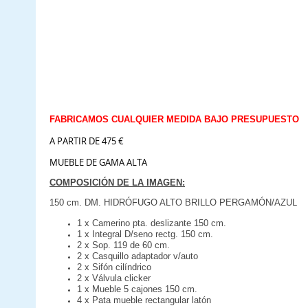
FABRICAMOS CUALQUIER MEDIDA BAJO PRESUPUESTO
A PARTIR DE 475 €
MUEBLE DE GAMA ALTA
COMPOSICIÓN DE LA IMAGEN:
150 cm. DM. HIDRÓFUGO ALTO BRILLO PERGAMÓN/AZUL
1 x Camerino pta. deslizante 150 cm.
1 x Integral D/seno rectg. 150 cm.
2 x Sop. 119 de 60 cm.
2 x Casquillo adaptador v/auto
2 x Sifón cilíndrico
2 x Válvula clicker
1 x Mueble 5 cajones 150 cm.
4 x Pata mueble rectangular latón