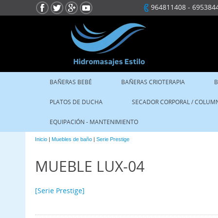
964811408
-
695384
BAÑERAS BEBÉ
BAÑERAS CRIOTERAPIA
B
PLATOS DE DUCHA
SECADOR CORPORAL / COLUM
EQUIPACIÓN - MANTENIMIENTO
Inicio
|
Muebles de baño
|
Serie Prestige
MUEBLE LUX-04
[Serie Prestige]