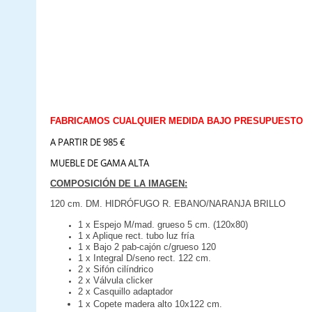
FABRICAMOS CUALQUIER MEDIDA BAJO PRESUPUESTO
A PARTIR DE 985 €
MUEBLE DE GAMA ALTA
COMPOSICIÓN DE LA IMAGEN:
120 cm. DM. HIDRÓFUGO R. EBANO/NARANJA BRILLO
1 x Espejo M/mad. grueso 5 cm. (120x80)
1 x Aplique rect. tubo luz fría
1 x Bajo 2 pab-cajón c/grueso 120
1 x Integral D/seno rect. 122 cm.
2 x Sifón cilíndrico
2 x Válvula clicker
2 x Casquillo adaptador
1 x Copete madera alto 10x122 cm.