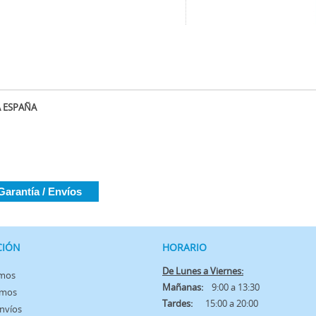
A ESPAÑA
Garantía / Envíos
CIÓN
HORARIO
De Lunes a Viernes:
omos
Mañanas:
9:00 a 13:30
amos
Tardes:
15:00 a 20:00
Envíos