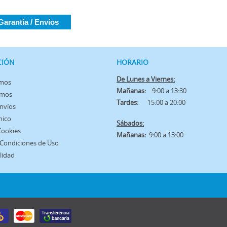
Garantía / Envíos
CIÓN
HORARIO
De Lunes a Viernes:
omos
Mañanas:
9:00 a 13:30
amos
Tardes:
15:00 a 20:00
Envíos
nico
Sábados:
 Cookies
Mañanas:
9:00 a 13:00
 Condiciones de Uso
lidad