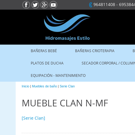
964811408
-
695384
BAÑERAS BEBÉ
BAÑERAS CRIOTERAPIA
B
PLATOS DE DUCHA
SECADOR CORPORAL / COLUM
EQUIPACIÓN - MANTENIMIENTO
Inicio
|
Muebles de baño
|
Serie Clan
MUEBLE CLAN N-MF
[Serie Clan]