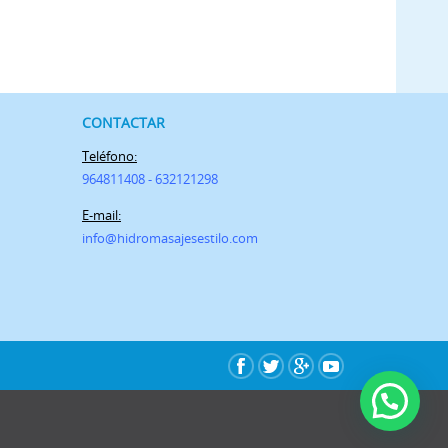
CONTACTAR
Teléfono:
964811408 - 632121298
E-mail:
info@h
idromasajesestilo.com