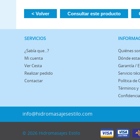
< Volver
Consultar este producto
SERVICIOS
INFORMA
¿Sabía que...?
Quiénes s
Mi cuenta
Dónde est
Ver Cesta
Garantía / 
Realizar pedido
Servicio téc
Contactar
Política de
Términos y
Confidencia
info@hidromasajesestilo.com
© 2026 Hidromasajes Estilo