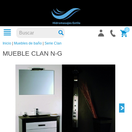
0
Inicio
|
Muebles de baño
|
Serie Clan
MUEBLE CLAN N-G