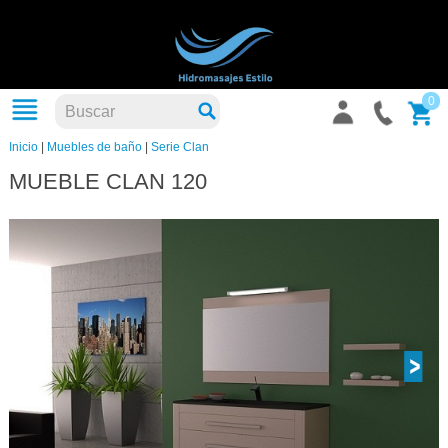
0
Inicio
|
Muebles de baño
|
Serie Clan
MUEBLE CLAN 120