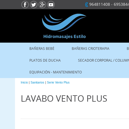
964811408
-
695384
BAÑERAS BEBÉ
BAÑERAS CRIOTERAPIA
B
PLATOS DE DUCHA
SECADOR CORPORAL / COLUM
EQUIPACIÓN - MANTENIMIENTO
Inicio
|
Sanitarios
|
Serie Vento Plus
LAVABO VENTO PLUS