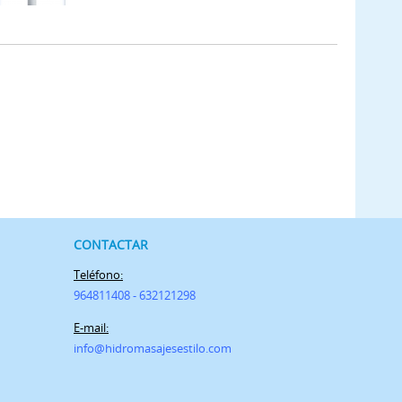
CONTACTAR
Teléfono:
964811408 - 632121298
E-mail:
info@h
idromasajesestilo.com