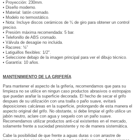
• Proyección: 230mm.
• Diseño moderno.
• Material: latón cromado.
• Modelo no termostático.
• Nota: Incluye discos cerámicos de ¼ de giro para obtener un control
preciso.
• Presióm máxima recomendada: 5 bar.
• Telefonillo de ABS cromado.
• Válvula de desagüe no incluida.
• Racores: ½”
• Latiguillos flexibles: 1/2".
• Seleccione debajo de la imagen principal para ver el dibujo técnico.
• Garantía: 10 años.
MANTENIMIENTO DE LA GRIFERÍA
Para mantener el aspecto de la grifería, recomendamos que para su
limpieza no se utilice en ningun caso productos abrasivos o estropajos
que puedan arañar la superficie decorada. El hecho de secar el grifo
despues de su utilización con una toalla o paño suave, evitará
deposiciones calcáreas en la superficie, prolongando de esta manera el
aspecto original del grifo. No obstante, si debe limpiar el grifo utilice un
jabón neutro, aclare con agua y sequelo con un paño suave.
Recomendamos utilizar productos anti-cal existentes en el mercado,
solamente frente a suciedad presistente y no de manera sistemática.
Cabe la posibilidad de que frente a aguas duras o con arrastre de