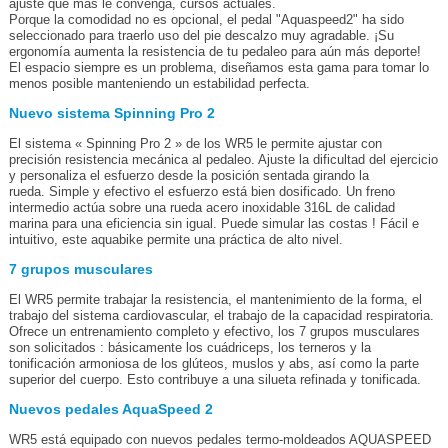
ajuste que más le convenga, cursos actuales.
Porque la comodidad no es opcional, el pedal "Aquaspeed2" ha sido
seleccionado para traerlo uso del pie descalzo muy agradable. ¡Su
ergonomía aumenta la resistencia de tu pedaleo para aún más deporte!
El espacio siempre es un problema, diseñamos esta gama para tomar lo
menos posible manteniendo un estabilidad perfecta.
Nuevo sistema Spinning Pro 2
El sistema « Spinning Pro 2 » de los WR5 le permite ajustar con
precisión resistencia mecánica al pedaleo. Ajuste la dificultad del ejercicio
y personaliza el esfuerzo desde la posición sentada girando la
rueda. Simple y efectivo el esfuerzo está bien dosificado. Un freno
intermedio actúa sobre una rueda acero inoxidable 316L de calidad
marina para una eficiencia sin igual. Puede simular las costas ! Fácil e
intuitivo, este aquabike permite una práctica de alto nivel.
7 grupos musculares
El WR5 permite trabajar la resistencia, el mantenimiento de la forma, el
trabajo del sistema cardiovascular, el trabajo de la capacidad respiratoria.
Ofrece un entrenamiento completo y efectivo, los 7 grupos musculares
son solicitados : básicamente los cuádriceps, los terneros y la
tonificación armoniosa de los glúteos, muslos y abs, así como la parte
superior del cuerpo. Esto contribuye a una silueta refinada y tonificada.
Nuevos pedales AquaSpeed 2
WR5 está equipado con nuevos pedales termo-moldeados AQUASPEED