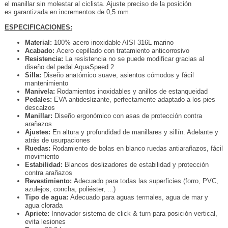
el manillar sin molestar al ciclista. Ajuste preciso de la posición
es garantizada en incrementos de 0,5 mm.
ESPECIFICACIONES:
Material:
100% acero inoxidable AISI 316L marino
Acabado:
Acero cepillado con tratamiento anticorrosivo
Resistencia:
La resistencia no se puede modificar gracias al
diseño del pedal AquaSpeed 2
Silla:
Diseño anatómico suave, asientos cómodos y fácil
mantenimiento
Manivela:
Rodamientos inoxidables y anillos de estanqueidad
Pedales:
EVA antideslizante, perfectamente adaptado a los pies
descalzos
Manillar:
Diseño ergonómico con asas de protección contra
arañazos
Ajustes:
En altura y profundidad de manillares y sillín. Adelante y
atrás de usurpaciones
Ruedas:
Rodamiento de bolas en blanco ruedas antiarañazos, fácil
movimiento
Estabilidad:
Blancos deslizadores de estabilidad y protección
contra arañazos
Revestimiento:
Adecuado para todas las superficies (forro, PVC,
azulejos, concha, poliéster, ...)
Tipo de agua:
Adecuado para aguas termales, agua de mar y
agua clorada
Apriete:
Innovador sistema de click & turn para posición vertical,
evita lesiones