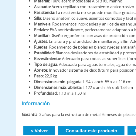
Material:
100% acero inoxidable AISI 316L marino
Acabado:
Acero cepillado con tratamiento anticorrosivo
Resistencia:
La resistencia no se puede modificar gracias
Silla:
Diseño anatómico suave, asientos cómodos y fácil
Manivela:
Rodamientos inoxidables y anillos de estanqu
Pedales:
EVA antideslizante, perfectamente adaptado a lo
Manillar:
Diseño ergonómico con asas de protección con
Ajustes:
En altura y profundidad de manillares y sillín. A
Ruedas:
Rodamiento de bolas en blanco ruedas antiaraña
Estabilidad:
Blancos deslizadores de estabilidad y protec
Revestimiento:
Adecuado para todas las superficies (forro,
Tipo de agua:
Adecuado para aguas termales, agua de ma
Apriete:
Innovador sistema de click & turn para posición ve
Peso:
22,6 kg
Dimensiones mín. plegada:
L 94 x anch. 55 x alt 116 cm
Dimensiones máx. abierta:
L 122 x anch. 55 x alt 153 cm
Profundidad:
1,10 m a 1,50 m
Información
Garantía:
3 años para la estructura de metal. 6 meses de piezas
< Volver
Consultar este producto