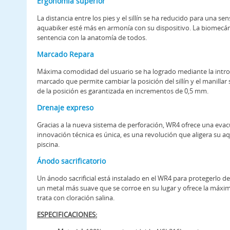
Ergonomía superior
La distancia entre los pies y el sillín se ha reducido para una se
aquabiker esté más en armonía con su dispositivo. La biomecán
sentencia con la anatomía de todos.
Marcado Repara
Máxima comodidad del usuario se ha logrado mediante la intr
marcado que permite cambiar la posición del sillín y el manillar s
de la posición es garantizada en incrementos de 0,5 mm.
Drenaje expreso
Gracias a la nueva sistema de perforación, WR4 ofrece una evac
innovación técnica es única, es una revolución que aligera su aqu
piscina.
Ánodo sacrificatorio
Un ánodo sacrificial está instalado en el WR4 para protegerlo de
un metal más suave que se corroe en su lugar y ofrece la máxim
trata con cloración salina.
ESPECIFICACIONES: