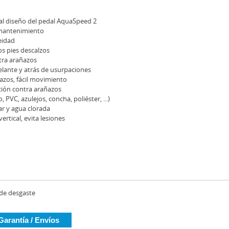
 al diseño del pedal AquaSpeed 2
 mantenimiento
eidad
s pies descalzos
tra arañazos
delante y atrás de usurpaciones
zos, fácil movimiento
ción contra arañazos
 PVC, azulejos, concha, poliéster, ...)
r y agua clorada
rtical, evita lesiones
 de desgaste
Garantía / Envíos