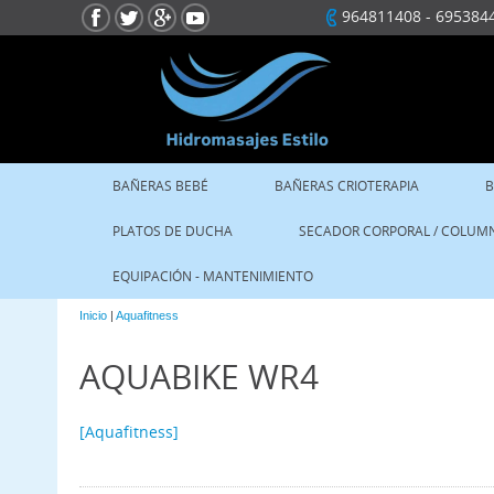
964811408
-
695384
BAÑERAS BEBÉ
BAÑERAS CRIOTERAPIA
B
PLATOS DE DUCHA
SECADOR CORPORAL / COLUM
EQUIPACIÓN - MANTENIMIENTO
Inicio
|
Aquafitness
AQUABIKE WR4
[Aquafitness]