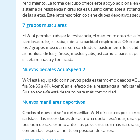
rendimiento. La forma del cubo ofrece este apoyo adicional en e
sistema de resistencia hidráulica es usuario cambiable al rotar
de las aletas. Este progreso técnico tiene clubes deportivos sedu
7 grupos musculares
El WR4 permite trabajar la resistencia, el mantenimiento de la f
cardiovascular, el trabajo de la capacidad respiratoria. Ofrece
los 7 grupos musculares son solicitados : básicamente los cuádric
armoniosa de los glúteos, muslos y abs, así como la parte super
silueta refinada y tonificada.
Nuevos pedales AquaSpeed 2
WR4 está equipado con nuevos pedales termo-moldeados AQU
fija (de 36 a 44). Acentúan el efecto de la resistencia al reforzar 
Su uso todavía está descalzo para más comodidad.
Nuevos manillares deportivos
Gracias al nuevo diseño del manillar, WR4 ofrece tres posicion
satisfacer las necesidades de cada: una opción estándar, una op
posición de raza estimulante. Las posiciones son más naturales
comodidad, especialmente en posición de carrera.